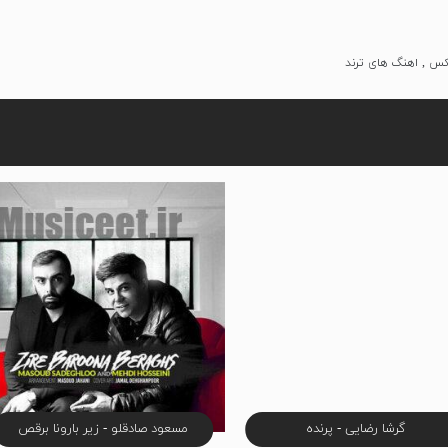
یکس , اهنگ های ترند
گرشا رضایی - پرنده
مسعود صادقلو - زیر بارونا برقص