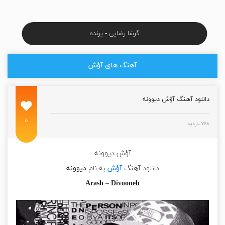
گرشا رضایی - پرنده
آهنگ های آؤش
دانلود آهنگ آؤش دیوونه
۰
۷۶۸ بازدید
آؤش دیوونه
دانلود آهنگ
آؤش
به نام
دیوونه
Arash
–
Divooneh