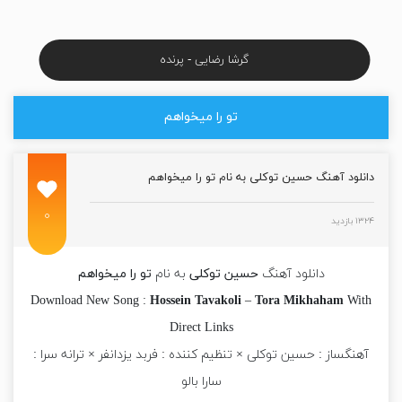
گرشا رضایی - پرنده
تو را میخواهم
دانلود آهنگ حسین توکلی به نام تو را میخواهم
۰
۱۳۲۴ بازدید
دانلود آهنگ
حسین توکلی
به نام
تو را میخواهم
Download New Song :
Hossein Tavakoli
–
Tora Mikhaham
With
Direct Links
آهنگساز : حسین توکلی × تنظیم کننده : فربد یزدانفر × ترانه سرا :
سارا بالو