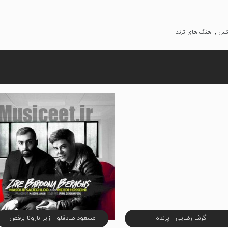
یکس , اهنگ های ترند
گرشا رضایی - پرنده
مسعود صادقلو - زیر بارونا برقص