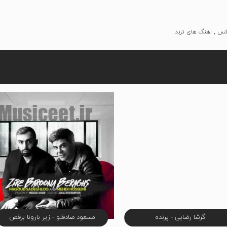
یکس , اهنگ های ترند
گرشا رضایی - پرنده
مسعود صادقلو - زیر بارونا برقص