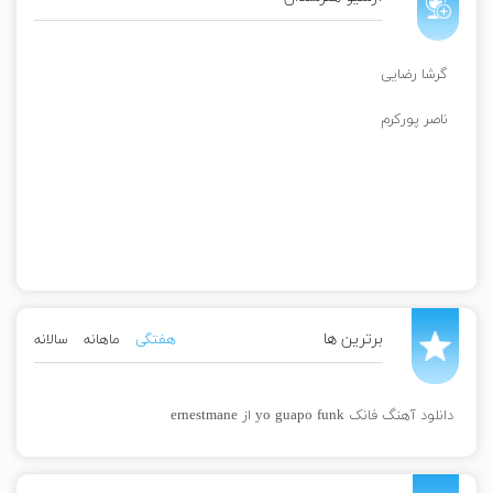
گرشا رضایی
ناصر پورکرم
برترین ها
هفتگی
ماهانه
سالانه
دانلود آهنگ فانک yo guapo funk از ernestmane