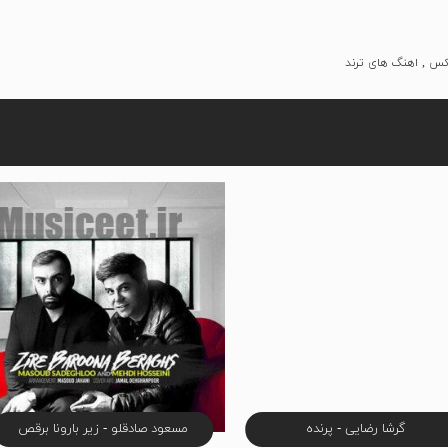
یکس , اهنگ های ترند
گرشا رضایی - پرنده
مسعود صادقلو - زیر بارونا برقص