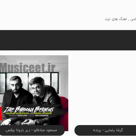
یکس , اهنگ های ترند
گرشا رضایی - پرنده
مسعود صادقلو - زیر بارونا برقص