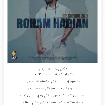
ماکان بند – به سرم زد
متن آهنگ به سرم زد ماکان بند
به سرم زد حالیت کنم عاشقتم اما ندیدی
حالا هی تنهاییمو سر کنم به چه امیدی
یه موجی شدم که حس میکنم هیچ ساحلی نداره
یا یه اسکله ام که واسه قایقش چشم انتظاره